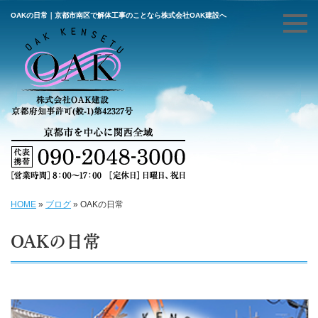
OAKの日常｜京都市南区で解体工事のことなら株式会社OAK建設へ
HOME
»
ブログ
»
OAKの日常
OAKの日常